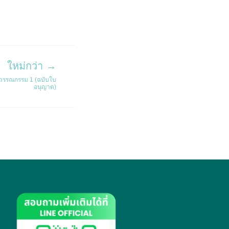
ใหม่กว่า →
ะวรรณกรรม 1 (ฉบับใบ
อนุญาต)