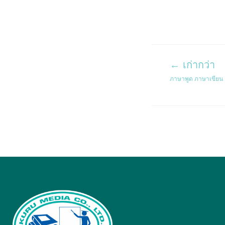
นำทาง
← เก่ากว่า
ภาษาพูด ภาษาเขียน