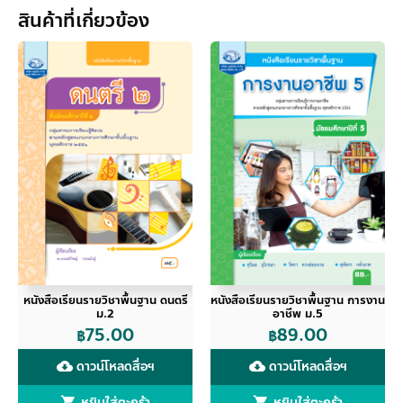
ทัศน
สินค้าที่เกี่ยวข้อง
ศิลป์
ม.1
ชิ้น
หนังสือเรียนรายวิชาพื้นฐาน ดนตรี
หนังสือเรียนรายวิชาพื้นฐาน การงาน
ม.2
อาชีพ ม.5
75.00
89.00
฿
฿
ดาวน์โหลดสื่อฯ
ดาวน์โหลดสื่อฯ
cloud_download
cloud_download
หยิบใส่ตะกร้า
หยิบใส่ตะกร้า