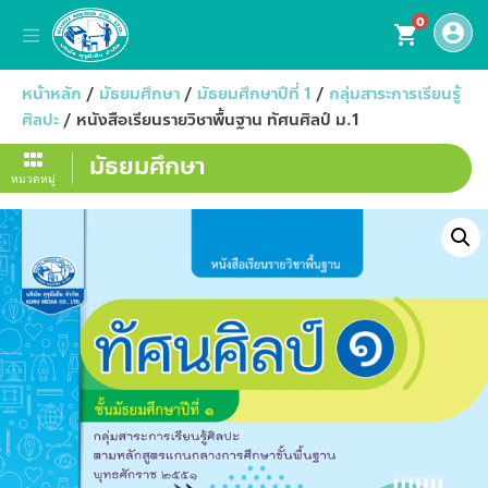
0
account_circle
shopping_cart
หน้าหลัก
/
มัธยมศึกษา
/
มัธยมศึกษาปีที่ 1
/
กลุ่มสาระการเรียนรู้
ศิลปะ
/ หนังสือเรียนรายวิชาพื้นฐาน ทัศนศิลป์ ม.1
มัธยมศึกษา
หมวดหมู่