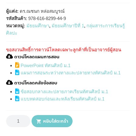
ผู้แต่ง:
ดร.ณชนก หล่อสมบูรณ์
รหัสสินค้า:
978-616-8299-44-9
หมวดหมู่:
มัธยมศึกษา
,
มัธยมศึกษาปีที่ 1
,
กลุ่มสาระการเรียนรู้
ศิลปะ
ขอสงวนสิทธิ์การดาวน์โหลดเฉพาะลูกค้าที่เป็นอาจารย์ผู้สอน
ดาวน์โหลดแผนการสอน
PowerPoint ทัศนศิลป์ ม.1
แผนการสอนระหว่างทางและปลายทางทัศนศิลป์ ม.1
ดาวน์โหลดคลังข้อสอบ
ข้อสอบกลางและปลายภาคเรียนทัศนศิลป์ ม.1
แบบทดสอบก่อนและหลังเรียนทัศนศิลป์ ม.1
จำนวน
หนังสือ
หยิบใส่ตะกร้า
เรียน
รายวิชา
พื้น
ฐาน