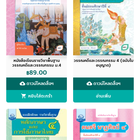
หนังสือเรียนรายวิชาพื้นฐาน
วรรณคดีและวรรณกรรม 4 (ฉบับใบ
วรรณคดีและวรรณกรรม ม.4
อนุญาต)
89.00
฿
ดาวน์โหลดสื่อฯ
ดาวน์โหลดสื่อฯ
cloud_download
cloud_download
หยิบใส่ตะกร้า
อ่านเพิ่ม