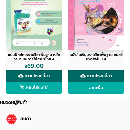
แบบฝึกทักษะรายวิชาพื้นฐาน หลัก
หนังสือเรียนรายวิชาพื้นฐาน ดนตรี
ภาษาและการใช้ภาษาไทย 4
นาฏศิลป์ ม.4
69.00
฿
ดาวน์โหลดสื่อฯ
ดาวน์โหลดสื่อฯ
cloud_download
cloud_download
หยิบใส่ตะกร้า
อ่านเพิ่ม
หมวดหมู่สินค้า
สินค้า