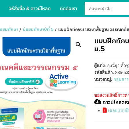
วิธีสั่งซื้อ & ดาวน์โหลด
ติดต่อเรา
ัธยมศึกษา
/
มัธยมศึกษาปีที่ 5
/ แบบฝึกทักษะรายวิชาพื้นฐาน วรรณคด
แบบฝึกทัก
ม.5
ผู้แต่ง:
อ.ณัฐา ค้ำชู
รหัสสินค้า:
885-53
หมวดหมู่:
กลุ่มสา
ขอสงวนสิทธิ์การดา
ดาวน์โหลดเ
เฉลยแบบฝึ