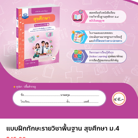
แบบฝึกทักษะรายวิชาพื้นฐาน สุขศึกษา ม.4