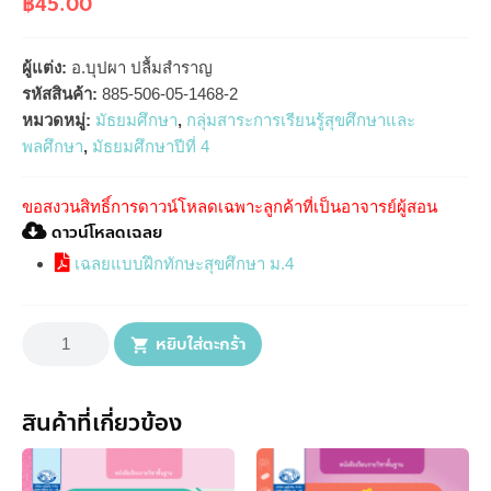
฿
45.00
ผู้แต่ง:
อ.บุปผา ปลื้มสำราญ
รหัสสินค้า:
885-506-05-1468-2
หมวดหมู่:
มัธยมศึกษา
,
กลุ่มสาระการเรียนรู้สุขศึกษาและ
พลศึกษา
,
มัธยมศึกษาปีที่ 4
ขอสงวนสิทธิ์การดาวน์โหลดเฉพาะลูกค้าที่เป็นอาจารย์ผู้สอน
ดาวน์โหลดเฉลย
เฉลยแบบฝึกทักษะสุขศึกษา ม.4
จำนวน
แบบ
หยิบใส่ตะกร้า
ฝึก
ทักษะ
รายวิชา
พื้น
ฐาน
สินค้าที่เกี่ยวข้อง
สุขศึกษา
ม.4
ชิ้น